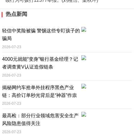
领行为可拨打12377举报。(刘橦洁、梁秋坪)
热点新闻
轻信中奖险被骗 警惕这些专盯孩子的
骗局
2026-07-23
4000元就能“变身”银行基金经理？记
者调查黄V认证造假链条
2026-07-23
揭秘网约车抢单外挂程序黑色产业
链：高价订单秒光背后是“神器”作祟
2026-07-23
最高检：部分行业领域危害安全生产
风险隐患值得关注
2026-07-23