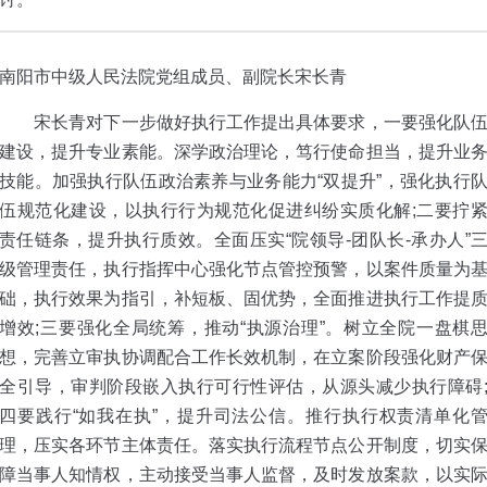
南阳市中级人民法院党组成员、副院长宋长青
宋长青对下一步做好执行工作提出具体要求，一要强化队
建设，提升专业素能。深学政治理论，笃行使命担当，提升业
技能。加强执行队伍政治素养与业务能力“双提升”，强化执行
伍规范化建设，以执行行为规范化促进纠纷实质化解;二要拧
责任链条，提升执行质效。全面压实“院领导-团队长-承办人”
级管理责任，执行指挥中心强化节点管控预警，以案件质量为
础，执行效果为指引，补短板、固优势，全面推进执行工作提
增效;三要强化全局统筹，推动“执源治理”。树立全院一盘棋
想，完善立审执协调配合工作长效机制，在立案阶段强化财产
全引导，审判阶段嵌入执行可行性评估，从源头减少执行障碍
四要践行“如我在执”，提升司法公信。推行执行权责清单化
理，压实各环节主体责任。落实执行流程节点公开制度，切实
障当事人知情权，主动接受当事人监督，及时发放案款，以实