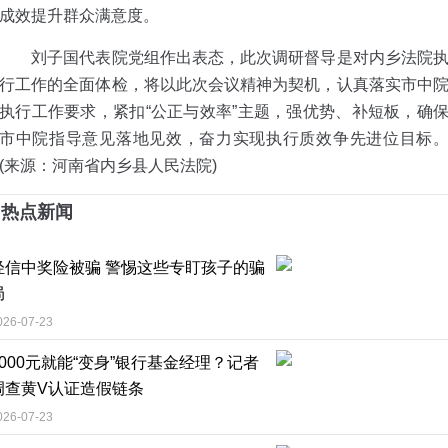
成效提升群众满意度。
刘子国代表院党组作出表态，此次调研督导是对内乡法院
行工作的全面体检，将以此次会议精神为契机，认真落实市中
执行工作要求，紧扣“公正与效率”主题，强优势、补短板，确
市中院指导意见落地见效，奋力实现执行质效争先进位目标
(来源：河南省内乡县人民法院)
热点新闻
轻信中奖险被骗 警惕这些专盯孩子的骗
局
026-07-23
4000元就能“变身”银行基金经理？记者
调查黄V认证造假链条
026-07-23